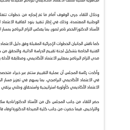
الجاهزية الفنية لملف الاعتماد الأكاديمي لبرنامج الصيدلة بال
وخلال اللقاء جرى الوقوف أمام ما تم إنجازه من خطوات تتعلق بإ
الوطنية المعتمدة، وذلك في إطار تنفيذ بنود اتفاقية الاعتماد 
الأستاذ الدكتور/الخضر ناصر لصور، بما يعكس التزام البرنامج بمسار
كما ناقش الجانبان الخطوات الإجرائية المقبلة وفق دليل الاعتما
الفنية الخاصة بتشكيل لجنة تقييم الدراسة الذاتية، والتحقق من جا
مدى التزام البرنامج بمعايير الاعتماد الأكاديمي، ومطابقة الأدلة
وأكدت رئاسة المجلس أن عملية التقييم ستتم عبر خبراء متخصصين
في الاعتماد الأكاديمي البرامجي، بما يسهم في تعزيز مسار 
الاعتماد الأكاديمي كأولوية استراتيجية واستحقاق وطني يرتقي ب
حضر اللقاء من جانب المجلس كل من الأستاذ الدكتور/نادية سل
والتراخيص، فيما حضرت من جانب كلية الصيدلة الدكتورة/وفاء فار