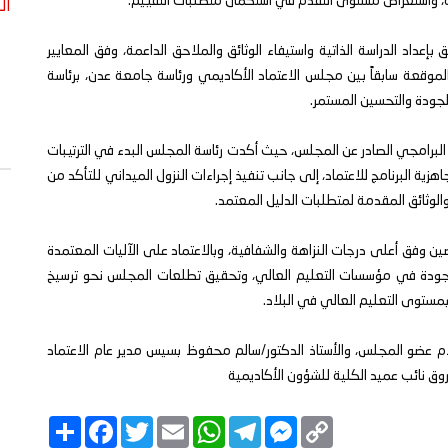
كلية، واستعراض مستوى التقدم في استكمال متطلبات التقييم.
ال
عداد الدراسة الذاتية واستيفاء الوثائق والملاحق الداعمة، وفق المعايير
الموقعة سابقاً بين مجلس الاعتماد الأكاديمي ورئاسة جامعة عدن، برئاسة
 الجودة والتحسين المستمر.
د البرامجي الصادر عن المجلس، حيث أكدت رئاسة المجلس البدء في الترتيبات
هزية البرنامج للاعتماد، إلى جانب تنفيذ إجراءات النزول الميداني للتأكد من
 والوثائق المقدمة لمتطلبات الدليل المعتمد.
 وفق أعلى درجات النزاهة والشفافية، وبالاعتماد على الآليات المعتمدة
الجودة في مؤسسات التعليم العالي، وتحقيق تطلعات المجلس نحو ترسيخ
مستوى التعليم العالي في البلاد.
ام عضو المجلس، والأستاذ الدكتور/سالم محفوظ بسيس مدير عام الاعتماد
وق نائب عميد الكلية للشؤون الأكاديمية
C
M
T
W
E
T
F
ا
o
e
e
h
m
w
a
ن