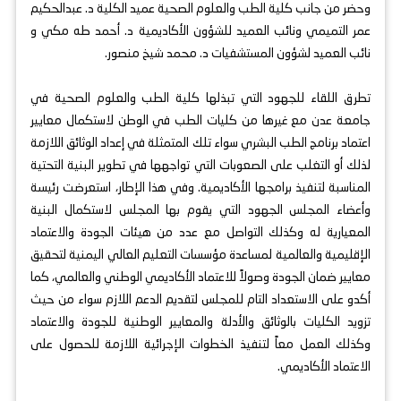
وحضر من جانب كلية الطب والعلوم الصحية عميد الكلية د. عبدالحكيم
عمر التميمي ونائب العميد للشؤون الأكاديمية د. أحمد طه مكي و
نائب العميد لشؤون المستشفيات د. محمد شيخ منصور.
تطرق اللقاء للجهود التي تبذلها كلية الطب والعلوم الصحية في
جامعة عدن مع غيرها من كليات الطب في الوطن لاستكمال معايير
اعتماد برنامج الطب البشري سواء تلك المتمثلة في إعداد الوثائق اللازمة
لذلك أو التغلب على الصعوبات التي تواجهها في تطوير البنية التحتية
المناسبة لتنفيذ برامجها الأكاديمية. وفي هذا الإطار، استعرضت رئيسة
وأعضاء المجلس الجهود التي يقوم بها المجلس لاستكمال البنية
المعيارية له وكذلك التواصل مع عدد من هيئات الجودة والاعتماد
الإقليمية والعالمية لمساعدة مؤسسات التعليم العالي اليمنية لتحقيق
معايير ضمان الجودة وصولاً للاعتماد الأكاديمي الوطني والعالمي، كما
أكدو على الاستعداد التام للمجلس لتقديم الدعم اللازم سواء من حيث
تزويد الكليات بالوثائق والأدلة والمعايير الوطنية للجودة والاعتماد
وكذلك العمل معاً لتنفيذ الخطوات الإجرائية اللازمة للحصول على
الاعتماد الأكاديمي.