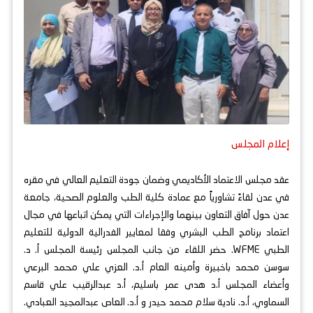
إعلام المجلس
عقد مجلس الاعتماد الأكاديمي وضمان جودة التعليم العالي في مقره
في عدن لقاءً تشاورياً مع عمادة كلية الطب والعلوم الصحية، جامعة
عدن حول آفاق التعاون بينهما والإجراءات التي يمكن اتباعها في مجال
اعتماد برنامج الطب البشري وفقا لمعايير الفدرالية الدولية للتعليم
الطبي WFME. حضر اللقاء من جانب المجلس رئيسة المجلس أ. د.
سوسن محمد باخبيرة وأمينه العام أ.د. العزي علي محمد البرعي
وأعضاء المجلس أ.د هدى عمر باسليم، أ.د عبدالرقيب علي قاسم
السماوي، أ.د. نادية سلام محمد حيدر و أ.د. العاص عبدالمجيد العبادي.