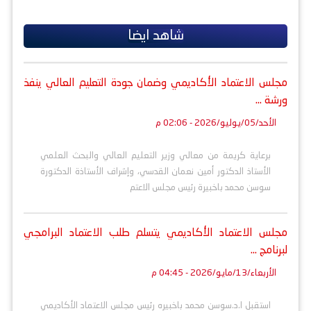
p
s
l
a
a
i
c
ش
y
s
e
t
i
t
e
ر
b
t
l
s
g
e
L
شاهد ايضا
o
e
A
r
n
i
o
r
p
a
g
n
k
p
m
e
k
r
مجلس الاعتماد الأكاديمي وضمان جودة التعليم العالي ينفذ
ورشة ...
الأحد/05/يوليو/2026 - 02:06 م
برعاية كريمة من معالي وزير التعليم العالي والبحث العلمي
الأستاذ الدكتور أمين نعمان القدسي، وإشراف الأستاذة الدكتورة
سوسن محمد باخبيرة رئيس مجلس الاعتم
مجلس الاعتماد الأكاديمي يتسلم طلب الاعتماد البرامجي
لبرنامج ...
الأربعاء/13/مايو/2026 - 04:45 م
استقبل ا.د.سوسن محمد باخبيره رئيس مجلس الاعتماد الأكاديمي