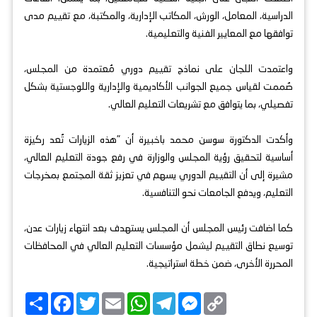
الدراسية، المعامل، الورش، المكاتب الإدارية، والمكتبة، مع تقييم مدى
توافقها مع المعايير الفنية والتعليمية.
واعتمدت اللجان على نماذج تقييم دوري مُعتمدة من المجلس،
صُممت لقياس جميع الجوانب الأكاديمية والإدارية واللوجستية بشكل
تفصيلي، بما يتوافق مع تشريعات التعليم العالي.
وأكدت الدكتورة سوسن محمد باخبيرة أن "هذه الزيارات تُعد ركيزة
أساسية لتحقيق رؤية المجلس والوزارة في رفع جودة التعليم العالي،
مشيرة إلى أن التقييم الدوري يسهم في تعزيز ثقة المجتمع بمخرجات
التعليم، ويدفع الجامعات نحو التنافسية.
كما اضافت رئيس المجلس أن المجلس يستهدف بعد انتهاء زيارات عدن،
توسيع نطاق التقييم ليشمل مؤسسات التعليم العالي في المحافظات
المحررة الأخرى، ضمن خطة استراتيجية.
C
M
T
W
E
T
F
ا
o
e
e
h
m
w
a
ن